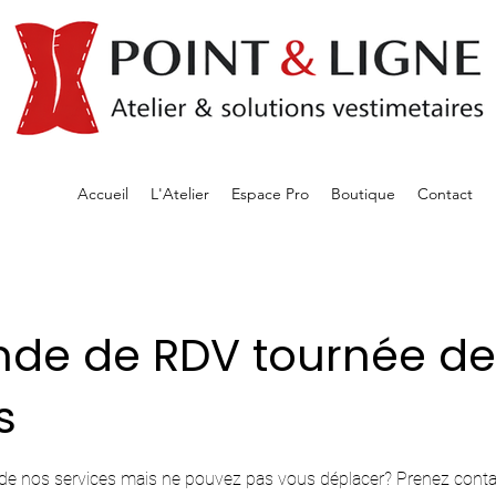
Accueil
L'Atelier
Espace Pro
Boutique
Contact
de de RDV tournée de
s
de nos services mais ne pouvez pas vous déplacer? Prenez conta