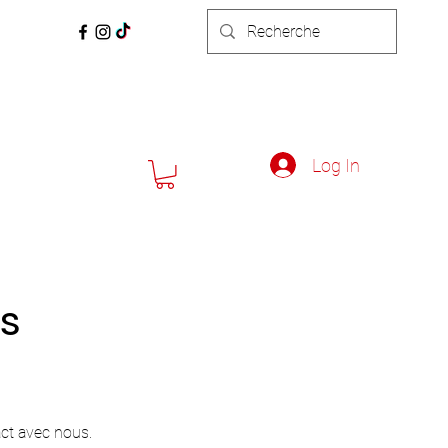
Log In
s
ct avec nous.