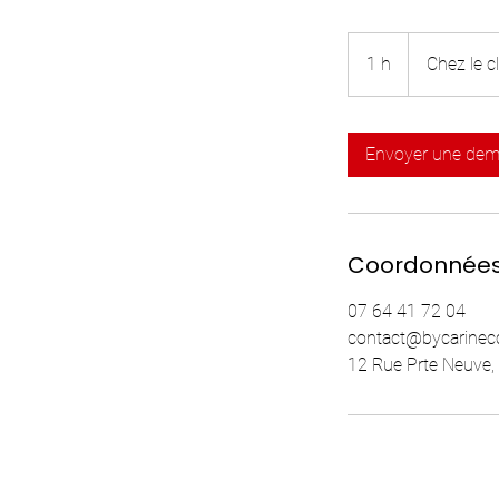
1 h
1
Chez le cl
Envoyer une de
Coordonnée
07 64 41 72 04
contact@bycarinecc
12 Rue Prte Neuve,