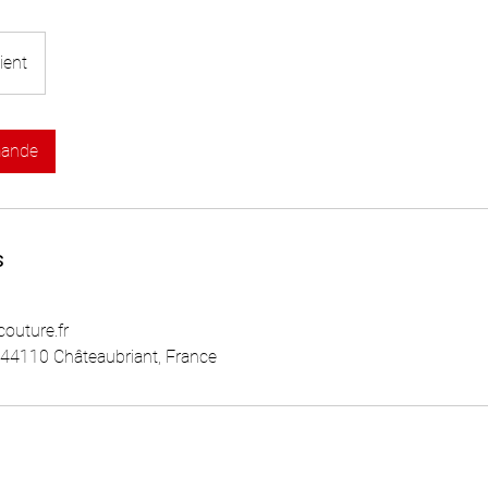
ient
mande
s
outure.fr
 44110 Châteaubriant, France