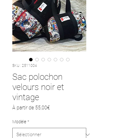
SKU : 2511004
Sac polochon
velours noir et
vintage
Prix
À partir de
55,00€
promotionnel
Modèle
*