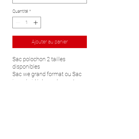
Quantité
*
Ajouter au panier
Sac polochon 2 tailles
disponibles
Sac we grand format ou Sac
journée idéal pour le sport ou
vos petits déplacements
Les couleurs peuvent varier
selon les écrans