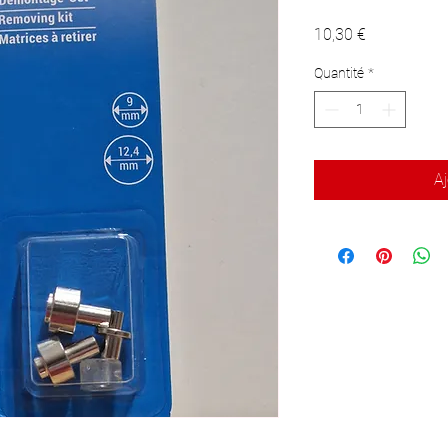
Prix
10,30 €
Quantité
*
Aj