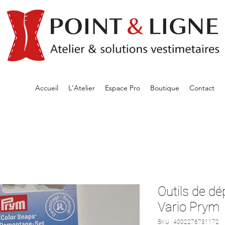
Accueil
L'Atelier
Espace Pro
Boutique
Contact
Outils de d
Vario Prym
SKU : 4002276731172