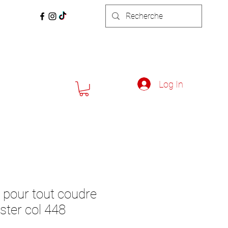
Log In
l pour tout coudre
ster col 448