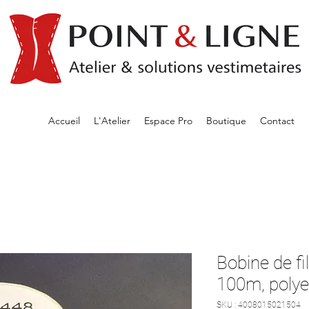
Accueil
L'Atelier
Espace Pro
Boutique
Contact
Bobine de fi
100m, polye
SKU : 4008015021504