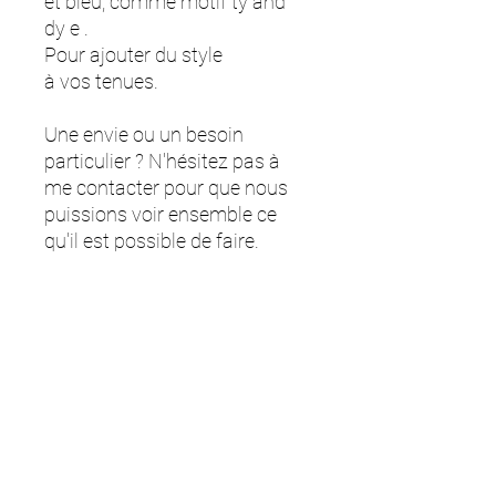
et bleu, comme motif ty and
dy e .
Pour ajouter du style
à vos tenues.
Une envie ou un besoin
particulier ? N'hésitez pas à
me contacter pour que nous
puissions voir ensemble ce
qu'il est possible de faire.
Les couleurs peuvent varier
selon les écrans.