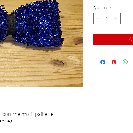
Quantité
*
Aj
, comme motif paillette.
tenues.