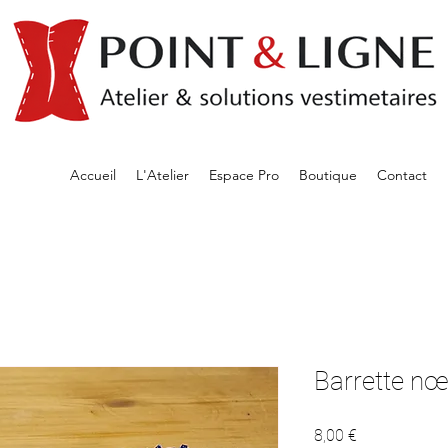
Accueil
L'Atelier
Espace Pro
Boutique
Contact
Barrette nœu
Prix
8,00 €