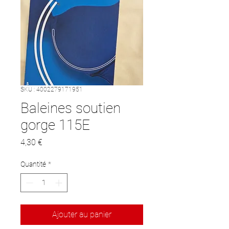
SKU : 4002279171951
Baleines soutien
gorge 115E
Prix
4,30 €
Quantité
*
Ajouter au panier