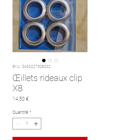
SKU : 0400227526002
Œillets rideaux clip
X8
Prix
14,50 €
Quantité
*